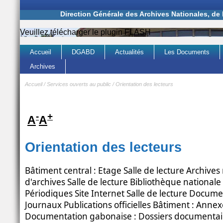
Direction Générale des Archives Nationales, de
Veuillez télécharger le plugin FLASH
Accueil
DGABD
Actualités
Les Documents
Archives
Accueil
/
Services ouverts au public
/
Orientation des lecteurs
-
+
A
A
Orientation des lecteurs
Bâtiment central : Etage Salle de lecture Archives
d'archives Salle de lecture Bibliothèque national
Périodiques Site Internet Salle de lecture Docum
Journaux Publications officielles Bâtiment : Annexe
Documentation gabonaise : Dossiers documentair